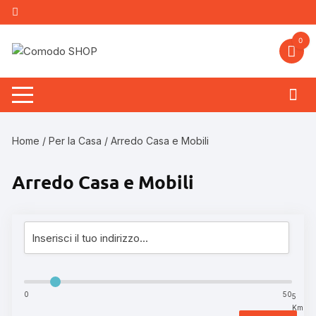
Vai
al
contenuto
0
Home
/
Per la Casa
/ Arredo Casa e Mobili
Arredo Casa e Mobili
0
50
5
Km