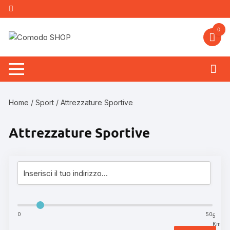
Vai
al
contenuto
0
Home
/
Sport
/ Attrezzature Sportive
Attrezzature Sportive
0
50
5
Km