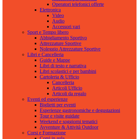
Operatori telefonici offerte
Elettronica
Video
Audio
Accessori vari
Sport e Tempo libero
Abbigliamento Sportivo
Attrezzature Sportive
Noleggio Attrezzature Sportive
Libri e Cancelleria
Guide e Mappe
Libri di testo e narrativa
Libri scolastici e per bambini
Cartoleria & Ufficio
Cancelleria
Articoli Ufficio
Articoli da regalo
Eventi ed esperienze
Biglietti per eventi
Esperienze gastronomiche e degustazioni
Tour e visite guidate
Weekend e soggiorni tematici
Avventure & Attività Outdoor
Corsi e Formazione
Corsi in aula