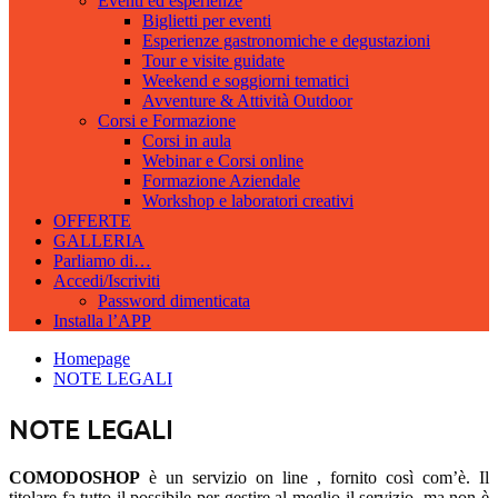
Eventi ed esperienze
Biglietti per eventi
Esperienze gastronomiche e degustazioni
Tour e visite guidate
Weekend e soggiorni tematici
Avventure & Attività Outdoor
Corsi e Formazione
Corsi in aula
Webinar e Corsi online
Formazione Aziendale
Workshop e laboratori creativi
OFFERTE
GALLERIA
Parliamo di…
Accedi/Iscriviti
Password dimenticata
Installa l’APP
Homepage
NOTE LEGALI
NOTE LEGALI
COMODOSHOP
è un servizio on line , fornito così com’è. Il
titolare fa tutto il possibile per gestire al meglio il servizio, ma non è