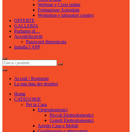
Webinar e Corsi online
Formazione Aziendale
Workshop e laboratori creativi
OFFERTE
GALLERIA
Parliamo di…
Accedi/Iscriviti
Password dimenticata
Installa l’APP
Accedi / Registrati
La mia lista dei desideri
Home
CATEGORIE
Per la Casa
Elettrodomestici
Piccoli Elettrodomestici
Grandi Elettrodomestici
Arredo Casa e Mobili
Giardinaggio e attrezzature