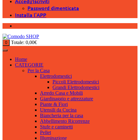
Accedi/Iscriviti
Password dimenticata
Installa l’APP
Totale:
0,00
€
0
Home
CATEGORIE
Per la Casa
Elettrodomestici
Piccoli Elettrodomestici
Grandi Elettrodomestici
Arredo Casa e Mobili
Giardinaggio e attrezzature
Piante & Fiori
Utensili da Cucina
Biancheria per la casa
Abbellimento Ricorrenze
Stufe e caminetti
Pellet
Illuminazione