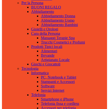
Per la Persona
BUONI REGALO
Abbigliamento
Abbigliamento Donna
Abbigliamento Uomo
Abbigliamento Bambini
Gioielli e Orologi
Cura della Persona
Massaggi Terapie Spa
Trucchi Cosmetici e Profumi
Prodotti Tipici locali
Alimentari
Bevande
Artigianato Locale
Giochi e Giocattoli
Tecnologia
Informatica
PC, Notebook e Tablet
Stampanti e Accessori
Software
Servizi Internet
Telefonia
Smartphone e iPhone
Telefonia fissa e cordless
Accessori per telefonia