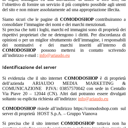
l’obiettivo di fornire un servizio il più completo possibile agli utenti
del sito e non mirare assolutamente ad una appropriazione illecita.
Siamo sicuri che le pagine di
COMODOSHOP
contribuiranno a
consolidare l’immagine dei nomi e dei marchi menzionati.
Si precisa che tutti i loghi, marchi ed immagini sono di proprietà dei
rispettivi proprietari che ne detengono i diritti. Per discordanza di
opinioni o per un miglior sfruttamento dell’immagine, i responsabili
dei nominativi e dei marchi inseriti all’interno di
COMODOSHOP
possono mettersi in contatto scrivendo
all’indirizzo e-mail :
info@ariaudo.eu
Identificazione del server
Si evidenzia che il sito internet
COMODOSHOP
è di proprietà
dell’azienda ARIAUDO MEDIA MARKETING &
COMUNICAZIONE P.IVA: 03857570042 con sede in Centallo
Via Piave 20 – 12044 (CN). Altri dati potranno essere divulgati
soltanto su esplicita richiesta all’indirizzo:
info@ariaudo.eu
COMODOSHOP
risiede all’indirizzo https://comodoshop.com sul
server di proprietà HOST S.p.A. – Gruppo Vianova
Si precisa che il sito internet
COMODOSHOP
tuttavia non ha