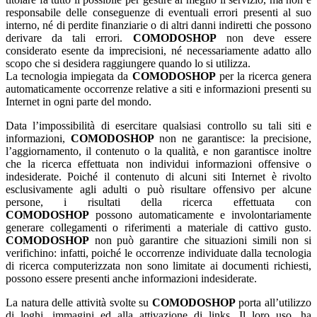
responsabile delle conseguenze di eventuali errori presenti al suo
interno, né di perdite finanziarie o di altri danni indiretti che possono
derivare da tali errori.
COMODOSHOP
non deve essere
considerato esente da imprecisioni, né necessariamente adatto allo
scopo che si desidera raggiungere quando lo si utilizza.
La tecnologia impiegata da
COMODOSHOP
per la ricerca genera
automaticamente occorrenze relative a siti e informazioni presenti su
Internet in ogni parte del mondo.
Data l’impossibilità di esercitare qualsiasi controllo su tali siti e
informazioni,
COMODOSHOP
non ne garantisce: la precisione,
l’aggiornamento, il contenuto o la qualità, e non garantisce inoltre
che la ricerca effettuata non individui informazioni offensive o
indesiderate. Poiché il contenuto di alcuni siti Internet è rivolto
esclusivamente agli adulti o può risultare offensivo per alcune
persone, i risultati della ricerca effettuata con
COMODOSHOP
possono automaticamente e involontariamente
generare collegamenti o riferimenti a materiale di cattivo gusto.
COMODOSHOP
non può garantire che situazioni simili non si
verifichino: infatti, poiché le occorrenze individuate dalla tecnologia
di ricerca computerizzata non sono limitate ai documenti richiesti,
possono essere presenti anche informazioni indesiderate.
La natura delle attività svolte su
COMODOSHOP
porta all’utilizzo
di loghi, immagini ed alla attivazione di links. Il loro uso, ha