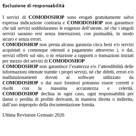
Esclusione di responsabilità
I servizi di
COMODOSHOP
sono erogati gratuitamente salvo
espressa indicazione contraria e
COMODOSHOP
non garantisce
che tali servizi soddisfaranno le esigenze dell’utente, né che i singoli
servizi saranno resi senza interruzioni, con puntualità, in modo
sicuro e senza errori.
COMODOSHOP
non presta alcuna garanzia circa beni e/o servizi
acquistati o comunque ottenuti a pagamento attraverso i, o dai,
servizi offerti sul sito, o in relazione a rapporti o transazioni iniziati
per mezzo dei servizi di
COMODOSHOP
COMODOSHOP
non garantisce l’esattezza e/o l’attendibilità delle
informazioni ottenute tramite i propri servizi, né che difetti, errori e/o
malfunzionamenti dovuti al software utilizzato da
COMODOSHOP
o dai suoi fornitori potranno essere corretti e
risolti con la massima accuratezza e celerità.
COMODOSHOP
declina in ogni caso, ogni responsabilità per
danni o perdita di profitti derivanti, in maniera diretta o indiretta,
dall’uso improprio della documentazione fornita.
Ultima Revisione Gennaio 2026
COMODO SHOP è un marketplace di proprietà Ariaudo Media
Marketing e Comunicazione e contribuisce all’audience del circuito