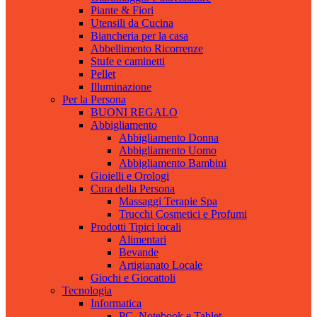
Piante & Fiori
Utensili da Cucina
Biancheria per la casa
Abbellimento Ricorrenze
Stufe e caminetti
Pellet
Illuminazione
Per la Persona
BUONI REGALO
Abbigliamento
Abbigliamento Donna
Abbigliamento Uomo
Abbigliamento Bambini
Gioielli e Orologi
Cura della Persona
Massaggi Terapie Spa
Trucchi Cosmetici e Profumi
Prodotti Tipici locali
Alimentari
Bevande
Artigianato Locale
Giochi e Giocattoli
Tecnologia
Informatica
PC, Notebook e Tablet