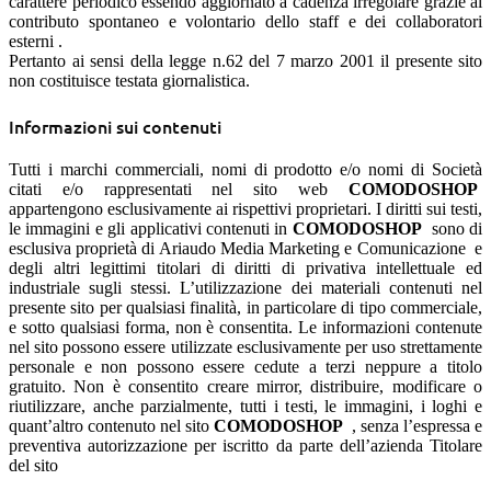
carattere periodico essendo aggiornato a cadenza irregolare grazie al
contributo spontaneo e volontario dello staff e dei collaboratori
esterni .
Pertanto ai sensi della legge n.62 del 7 marzo 2001 il presente sito
non costituisce testata giornalistica.
Informazioni sui contenuti
Tutti i marchi commerciali, nomi di prodotto e/o nomi di Società
citati e/o rappresentati nel sito web
COMODOSHOP
appartengono esclusivamente ai rispettivi proprietari. I diritti sui testi,
le immagini e gli applicativi contenuti in
COMODOSHOP
sono di
esclusiva proprietà di Ariaudo Media Marketing e Comunicazione e
degli altri legittimi titolari di diritti di privativa intellettuale ed
industriale sugli stessi. L’utilizzazione dei materiali contenuti nel
presente sito per qualsiasi finalità, in particolare di tipo commerciale,
e sotto qualsiasi forma, non è consentita. Le informazioni contenute
nel sito possono essere utilizzate esclusivamente per uso strettamente
personale e non possono essere cedute a terzi neppure a titolo
gratuito. Non è consentito creare mirror, distribuire, modificare o
riutilizzare, anche parzialmente, tutti i testi, le immagini, i loghi e
quant’altro contenuto nel sito
COMODOSHOP
, senza l’espressa e
preventiva autorizzazione per iscritto da parte dell’azienda Titolare
del sito