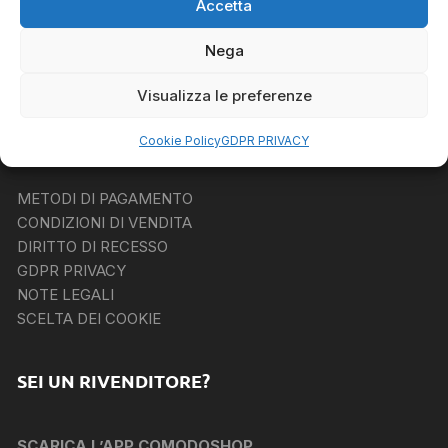
Accetta
COMODO SHOP è un marketplace di proprietà Ariaudo
Media Marketing e Comunicazione e contribuisce
Nega
all’audience del circuito “
InsiemeNET Italia Web Network
”
P.IVA. 03857570042
Visualizza le preferenze
Cookie Policy
GDPR PRIVACY
INFORMAZIONI UTILI
METODI DI PAGAMENTO
CONDIZIONI DI VENDITA
DIRITTO DI RECESSO
GDPR PRIVACY
NOTE LEGALI
SCELTA DEI COOKIE
SEI UN RIVENDITORE?
SCARICA L’APP COMODOSHOP