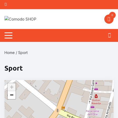
Vai
al
contenuto
0
Home
/ Sport
Sport
+
−