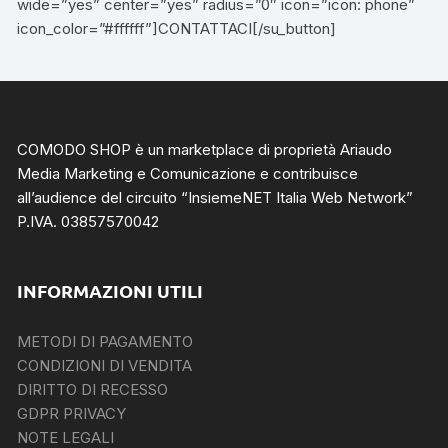
wide=”yes” center=”yes” radius=”0″ icon=”icon: phone”
icon_color=”#ffffff”]CONTATTACI[/su_button]
COMODO SHOP è un marketplace di proprietà Ariaudo
Media Marketing e Comunicazione e contribuisce
all’audience del circuito “
InsiemeNET Italia Web Network
”
P.IVA. 03857570042
INFORMAZIONI UTILI
METODI DI PAGAMENTO
CONDIZIONI DI VENDITA
DIRITTO DI RECESSO
GDPR PRIVACY
NOTE LEGALI