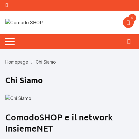
Vai
al
contenuto
0
Homepage
Chi Siamo
Chi Siamo
ComodoSHOP e il network
InsiemeNET