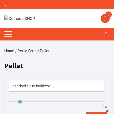
Vai
al
contenuto
0
Home
/
Per la Casa
/ Pellet
Pellet
0
50
5
Km