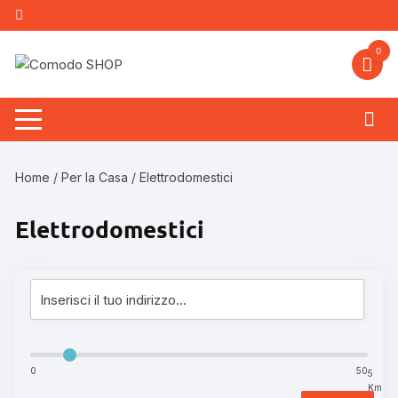
Vai
al
contenuto
0
Home
/
Per la Casa
/ Elettrodomestici
Elettrodomestici
0
50
5
Km