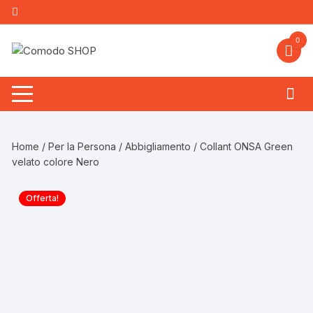
Vai
al
contenuto
0
Home
/
Per la Persona
/
Abbigliamento
/ Collant ONSA Green
velato colore Nero
Offerta!