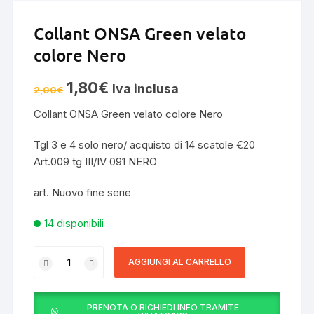
Collant ONSA Green velato
colore Nero
Il
Il
1,80
€
Iva inclusa
2,00
€
prezzo
prezzo
originale
attuale
Collant ONSA Green velato colore Nero
era:
è:
2,00€.
1,80€.
Tgl 3 e 4 solo nero/ acquisto di 14 scatole €20
Art.009 tg III/IV 091 NERO
art. Nuovo fine serie
14 disponibili
Collant
AGGIUNGI AL CARRELLO
ONSA
Green
velato
PRENOTA O RICHIEDI INFO TRAMITE