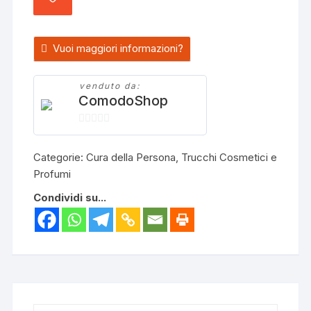
AGGIUNGI
AI
PREFERITI
Vuoi maggiori informazioni?
venduto da:
ComodoShop
0
s
Categorie:
Cura della Persona
,
Trucchi Cosmetici e
u
Profumi
5
Condividi su...